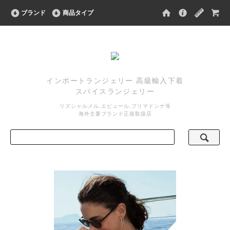
ブランド
商品タイプ
インポートランジェリー 高級輸入下着
スパイスランジェリー
リズシャルメル,エピュール,プリマドンナ等
海外主要ブランド正規取扱店