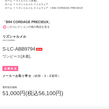
ホーム
>
スイムウェア[水着]
ホーム
>
リズシャルメル スイムウェア
ホーム
>
リズシャルメル スイムウェア
>
B94 CORDAGE PRECIEUX
『
B94 CORDAGE PRECIEUX
』
このコレクションの他の商品を見る
リズシャルメル
LISE CHARMEL
S-LC-ABB9794
ワンピース[水着]。
在庫状況
メーカーお取り寄せ
（納期：
1
～
2
週間）
通常販売価格
51,000円(税込56,100円)