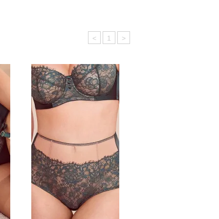
<
1
>