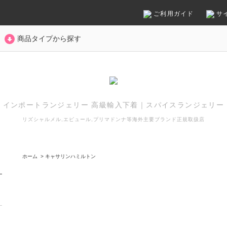
ご利用ガイド
サ
商品タイプから探す
インポートランジェリー 高級輸入下着
｜
スパイスランジェリー
リズシャルメル,エピュール,プリマドンナ等
海外主要ブランド正規取扱店
ホーム
>
キャサリンハミルトン