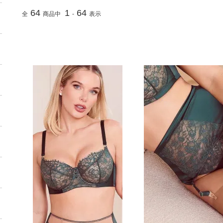
64
1
64
全
商品中
-
表示