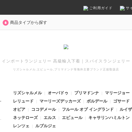
ご利用ガイド
サ
商品タイプから探す
インポートランジェリー 高級輸入下着
｜
スパイスランジェリー
リズシャルメル,エピュール,プリマドンナ等
海外主要ブランド正規取扱店
リズシャルメル
オーバドゥ
プリマドンナ
マリージョー
｜
｜
｜
レリュード
マーリーズデッカーズ
ボルデール
ゴサード
｜
｜
｜
オピア
ココデメール
フルール オブ イングランド
ルイザ
｜
｜
｜
ネッテローズ
エルス
エピュール
キャサリンハミルトン
｜
｜
｜
レンツェ
ルブルジェ
｜