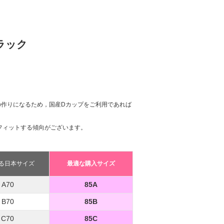
ラック
の作りになるため，国産Dカップをご利用であれば
フィットする傾向がございます。
る日本サイズ
最適な購入サイズ
A70
85A
B70
85B
C70
85C