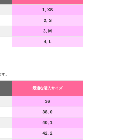
1, XS
2, S
3, M
4, L
ます。
最適な購入サイズ
36
38, 0
40, 1
42, 2