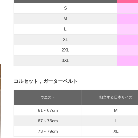
S
M
L
XL
2XL
3XL
コルセット，ガーターベルト
ウエスト
相当する日本サイズ
61～67cm
M
67～73cm
L
73～79cm
XL