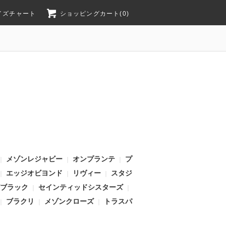
イズチャート
ショッピングカート(0)
メゾンレジャビー
オンプランテ
プ
｜
｜
｜
エッジオビヨンド
リヴィー
スタジ
｜
｜
｜
ブラック
セインティッドシスターズ
｜
｜
ブラクリ
メゾンクローズ
トラスパ
｜
｜
｜