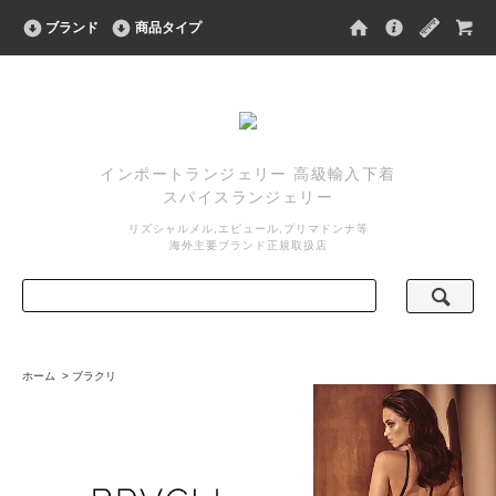
ブランド
商品タイプ
インポートランジェリー 高級輸入下着
スパイスランジェリー
リズシャルメル,エピュール,プリマドンナ等
海外主要ブランド正規取扱店
ホーム
>
ブラクリ