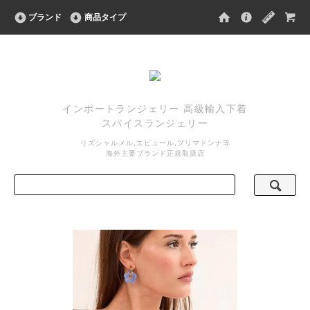
ブランド
商品タイプ
インポートランジェリー 高級輸入下着
スパイスランジェリー
リズシャルメル,エピュール,プリマドンナ等
海外主要ブランド正規取扱店