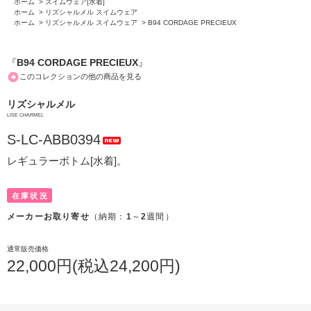
ホーム
>
スイムウェア[水着]
ホーム
>
リズシャルメル スイムウェア
ホーム
>
リズシャルメル スイムウェア
>
B94 CORDAGE PRECIEUX
『
B94 CORDAGE PRECIEUX
』
このコレクションの他の商品を見る
リズシャルメル
LISE CHARMEL
S-LC-ABB0394
レギュラーボトム[水着]。
在庫状況
メーカーお取り寄せ
（納期：
1
～
2
週間）
通常販売価格
22,000円(税込24,200円)