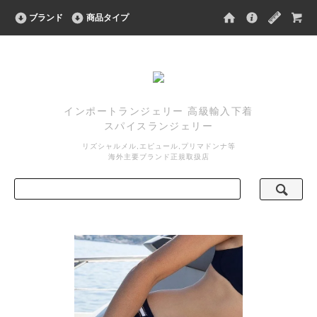
ブランド
商品タイプ
インポートランジェリー 高級輸入下着
スパイスランジェリー
リズシャルメル,エピュール,プリマドンナ等
海外主要ブランド正規取扱店