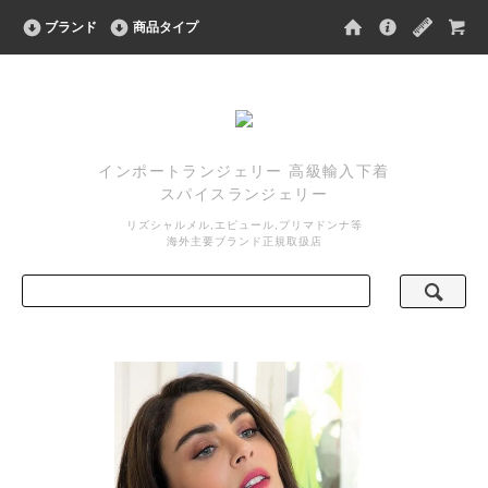
ブランド
商品タイプ
インポートランジェリー 高級輸入下着
スパイスランジェリー
リズシャルメル,エピュール,プリマドンナ等
海外主要ブランド正規取扱店