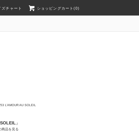
イズチャート
ショッピングカート(0)
J53 L’AMOUR AU SOLEIL
 SOLEIL
』
の商品を見る