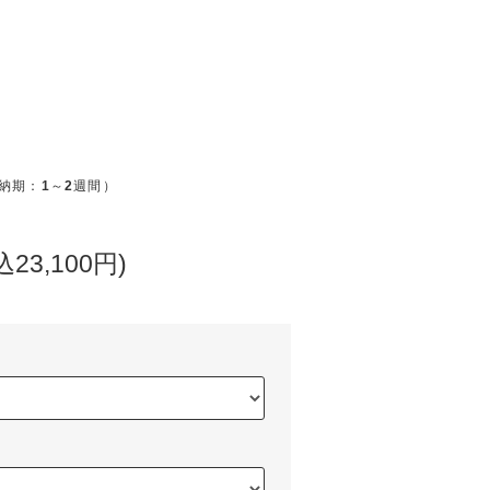
納期：
1
～
2
週間）
込23,100円)