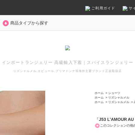
ご利用ガイド
サ
商品タイプから探す
インポートランジェリー 高級輸入下着
｜
スパイスランジェリー
リズシャルメル,エピュール,プリマドンナ等
海外主要ブランド正規取扱店
ホーム
>
ショーツ
ホーム
>
リズシャルメル
ホーム
>
リズシャルメル
>
『
J53 L’AMOUR AU
このコレクションの他