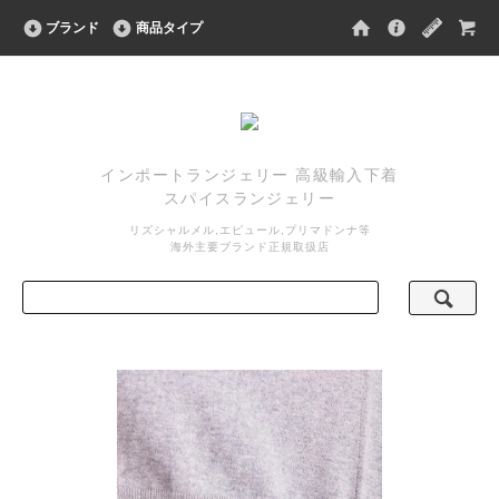
ブランド
商品タイプ
インポートランジェリー 高級輸入下着
スパイスランジェリー
リズシャルメル,エピュール,プリマドンナ等
海外主要ブランド正規取扱店