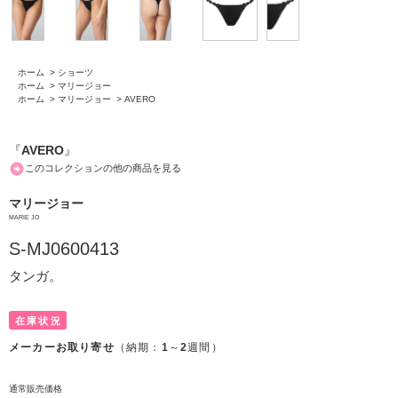
ホーム
>
ショーツ
ホーム
>
マリージョー
ホーム
>
マリージョー
>
AVERO
『
AVERO
』
このコレクションの他の商品を見る
マリージョー
MARIE JO
S-MJ0600413
タンガ。
在庫状況
メーカーお取り寄せ
（納期：
1
～
2
週間）
通常販売価格