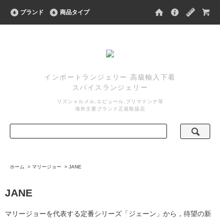
ブランド
商品タイプ
インポートランジェリー 高級輸入下着
スパイスランジェリー
リズシャルメル,エピュール,プリマドンナ等
海外主要ブランド正規取扱店
ホーム
>
マリージョー
>
JANE
JANE
マリージョーを代表する定番シリーズ「ジェーン」から，待望の新