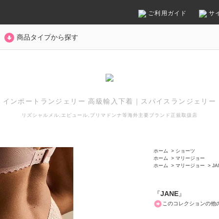
ご利用ガイド
サ
商品タイプから探す
インポートランジェリー 高級輸入下着
｜
スパイスランジェリー
リズシャルメル,エピュール,プリマドンナ等
海外主要ブランド正規取扱店
ホーム
>
ショーツ
ホーム
>
マリージョー
ホーム
>
マリージョー
>
JA
『
JANE
』
このコレクションの他