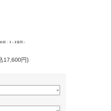
納期：
1
～
2
週間）
込17,600円)