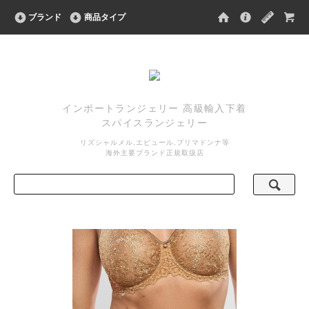
ブランド
商品タイプ
インポートランジェリー 高級輸入下着
スパイスランジェリー
リズシャルメル,エピュール,プリマドンナ等
海外主要ブランド正規取扱店