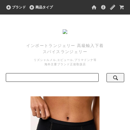
ブランド
商品タイプ
インポートランジェリー 高級輸入下着
スパイスランジェリー
リズシャルメル,エピュール,プリマドンナ等
海外主要ブランド正規取扱店