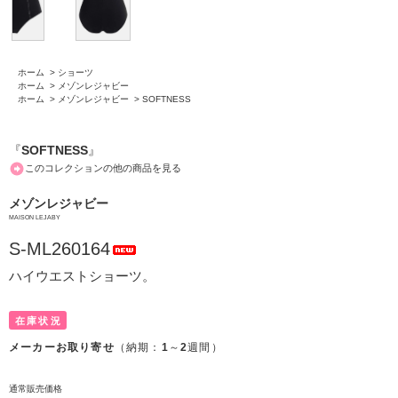
ホーム
>
ショーツ
ホーム
>
メゾンレジャビー
ホーム
>
メゾンレジャビー
>
SOFTNESS
『
SOFTNESS
』
このコレクションの他の商品を見る
メゾンレジャビー
MAISON LEJABY
S-ML260164
ハイウエストショーツ。
在庫状況
メーカーお取り寄せ
（納期：
1
～
2
週間）
通常販売価格