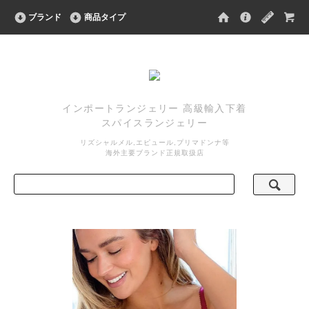
ブランド
商品タイプ
インポートランジェリー 高級輸入下着
スパイスランジェリー
リズシャルメル,エピュール,プリマドンナ等
海外主要ブランド正規取扱店