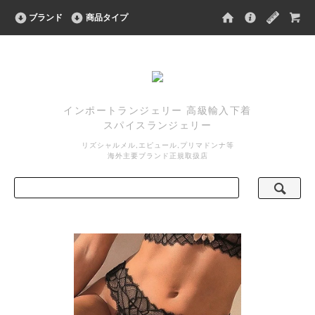
ブランド
商品タイプ
インポートランジェリー 高級輸入下着
スパイスランジェリー
リズシャルメル,エピュール,プリマドンナ等
海外主要ブランド正規取扱店