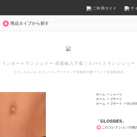
ご利用ガイド
サ
商品タイプから探す
インポートランジェリー 高級輸入下着
｜
スパイスランジェリー
リズシャルメル,エピュール,プリマドンナ等
海外主要ブランド正規取扱店
ホーム
>
ショーツ
ホーム
>
ゴサード
ホーム
>
ゴサード
>
GLOSS
『
GLOSSIES
』
このコレクションの他