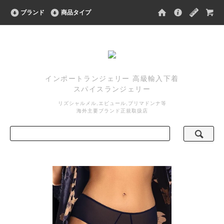
ブランド
商品タイプ
インポートランジェリー 高級輸入下着
スパイスランジェリー
リズシャルメル,エピュール,プリマドンナ等
海外主要ブランド正規取扱店