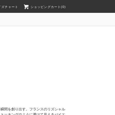
イズチャート
ショッピングカート(0)
る瞬間を創り出す。フランスのリズシャル
ストッキングのように透けて見えるバイエ