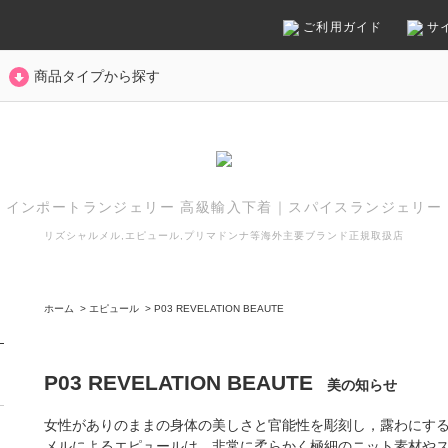
ご利用ガイド
サ
商品タイプから探す
インポートランジェリー 高級輸入下着
｜
スパイスランジェリー
リズシャルメル,エピュール,プリマドンナ等
海外主要ブランド正規取扱店
ホーム
>
エピュール
>
P03 REVELATION BEAUTE
P03 REVELATION BEAUTE
美の知らせ
女性がありのままの身体の美しさと官能性を彫刻し，露わにす
メルによるエピュールは，非常に柔らかく極細のニット素材や