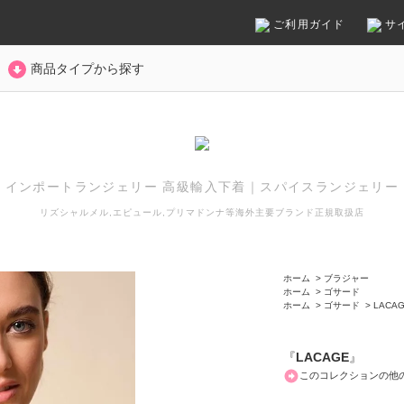
ご利用ガイド
サ
商品タイプから探す
インポートランジェリー 高級輸入下着
｜
スパイスランジェリー
リズシャルメル,エピュール,プリマドンナ等
海外主要ブランド正規取扱店
ホーム
>
ブラジャー
ホーム
>
ゴサード
ホーム
>
ゴサード
>
LACA
『
LACAGE
』
このコレクションの他