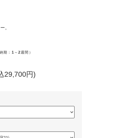
ャー。
納期：
1
～
2
週間）
込29,700円)