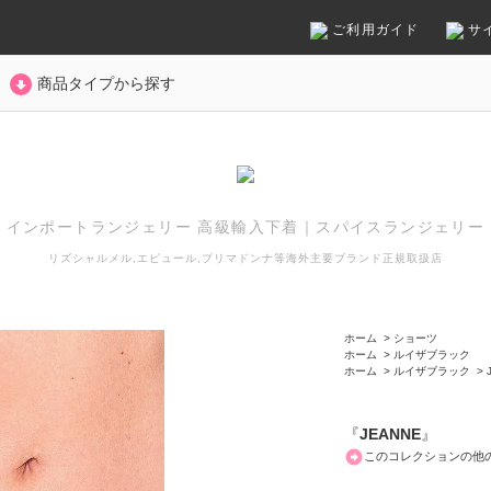
ご利用ガイド
サ
商品タイプから探す
インポートランジェリー 高級輸入下着
｜
スパイスランジェリー
リズシャルメル,エピュール,プリマドンナ等
海外主要ブランド正規取扱店
ホーム
>
ショーツ
ホーム
>
ルイザブラック
ホーム
>
ルイザブラック
>
『
JEANNE
』
このコレクションの他