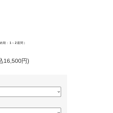
納期：
1
～
2
週間）
込16,500円)