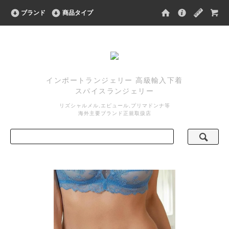
ブランド
商品タイプ
インポートランジェリー 高級輸入下着
スパイスランジェリー
リズシャルメル,エピュール,プリマドンナ等
海外主要ブランド正規取扱店