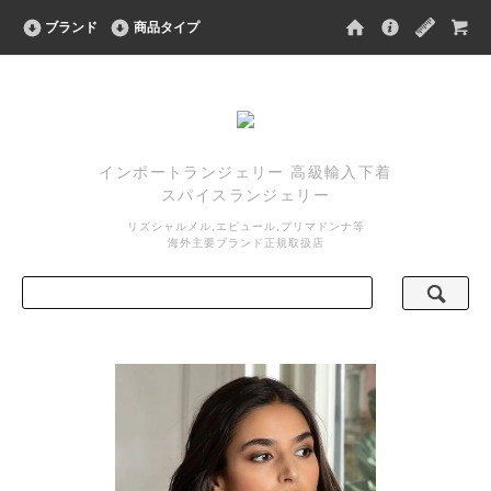
ブランド
商品タイプ
インポートランジェリー 高級輸入下着
スパイスランジェリー
リズシャルメル,エピュール,プリマドンナ等
海外主要ブランド正規取扱店