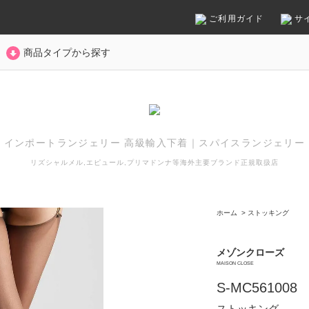
ご利用ガイド
サ
商品タイプから探す
インポートランジェリー 高級輸入下着
｜
スパイスランジェリー
リズシャルメル,エピュール,プリマドンナ等
海外主要ブランド正規取扱店
ホーム
>
ストッキング
メゾンクローズ
MAISON CLOSE
S-MC561008
ストッキング。