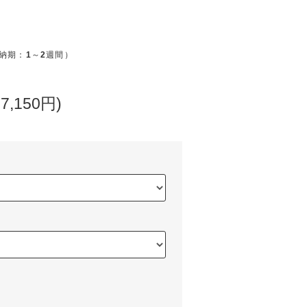
納期：
1
～
2
週間）
7,150円)