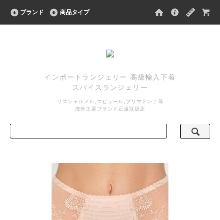
ブランド
商品タイプ
インポートランジェリー 高級輸入下着
スパイスランジェリー
リズシャルメル,エピュール,プリマドンナ等
海外主要ブランド正規取扱店