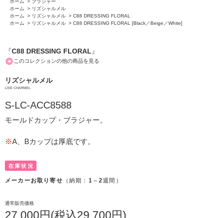
ホーム
>
ブラジャー
ホーム
>
リズシャルメル
ホーム
>
リズシャルメル
>
C88 DRESSING FLORAL
ホーム
>
リズシャルメル
>
C88 DRESSING FLORAL [Black／Beige／White]
『
C88 DRESSING FLORAL
』
このコレクションの他の商品を見る
リズシャルメル
LISE CHARMEL
S-LC-ACC8588
モールドカップ・ブラジャー。
※
A、Bカップは厚底です。
在庫状況
メーカーお取り寄せ
（納期：
1
～
2
週間）
通常販売価格
27,000円(税込29,700円)