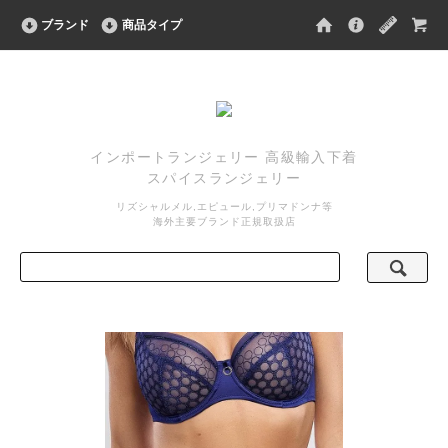
ブランド
商品タイプ
インポートランジェリー 高級輸入下着
スパイスランジェリー
リズシャルメル,エピュール,プリマドンナ等
海外主要ブランド正規取扱店