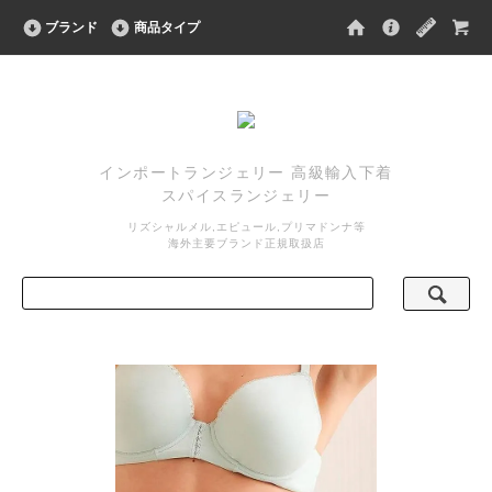
ブランド
商品タイプ
インポートランジェリー 高級輸入下着
スパイスランジェリー
リズシャルメル,エピュール,プリマドンナ等
海外主要ブランド正規取扱店