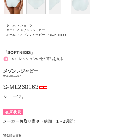
ホーム
>
ショーツ
ホーム
>
メゾンレジャビー
ホーム
>
メゾンレジャビー
>
SOFTNESS
『
SOFTNESS
』
このコレクションの他の商品を見る
メゾンレジャビー
MAISON LEJABY
S-ML260163
ショーツ。
在庫状況
メーカーお取り寄せ
（納期：
1
～
2
週間）
通常販売価格