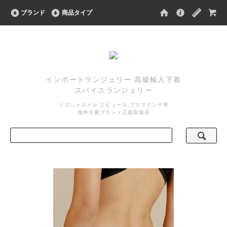
ブランド
商品タイプ
インポートランジェリー 高級輸入下着
スパイスランジェリー
リズシャルメル,エピュール,プリマドンナ等
海外主要ブランド正規取扱店