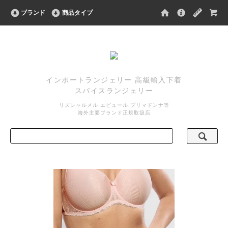
ブランド
商品タイプ
インポートランジェリー 高級輸入下着
スパイスランジェリー
リズシャルメル,エピュール,プリマドンナ等
海外主要ブランド正規取扱店