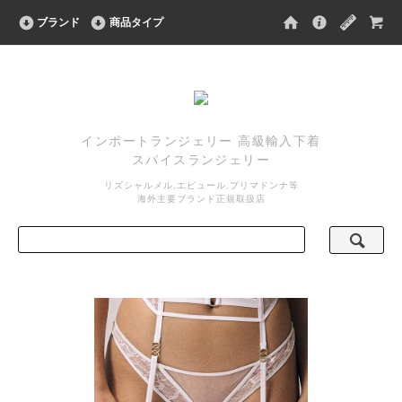
ブランド
商品タイプ
インポートランジェリー 高級輸入下着
スパイスランジェリー
リズシャルメル,エピュール,プリマドンナ等
海外主要ブランド正規取扱店