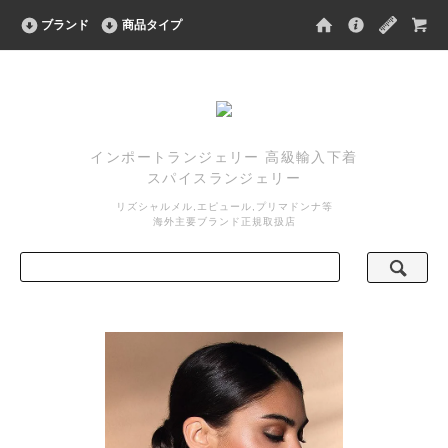
ブランド
商品タイプ
インポートランジェリー 高級輸入下着
スパイスランジェリー
リズシャルメル,エピュール,プリマドンナ等
海外主要ブランド正規取扱店