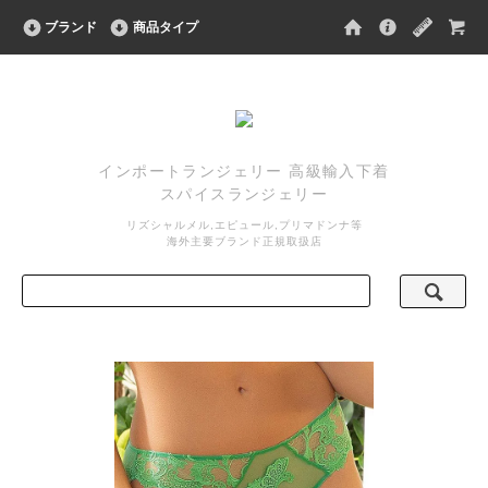
ブランド
商品タイプ
インポートランジェリー 高級輸入下着
スパイスランジェリー
リズシャルメル,エピュール,プリマドンナ等
海外主要ブランド正規取扱店