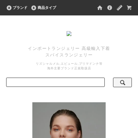
ブランド
商品タイプ
インポートランジェリー 高級輸入下着
スパイスランジェリー
リズシャルメル,エピュール,プリマドンナ等
海外主要ブランド正規取扱店