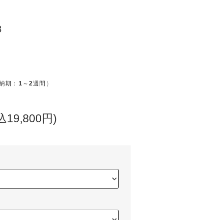
8
納期：
1
～
2
週間）
込19,800円)