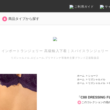
ご利用ガイド
サ
商品タイプから探す
インポートランジェリー 高級輸入下着
｜
スパイスランジェリー
リズシャルメル,エピュール,プリマドンナ等
海外主要ブランド正規取扱店
ホーム
>
ショーツ
ホーム
>
リズシャルメル
ホーム
>
リズシャルメル
>
『
C88 DRESSING 
このコレクションの他