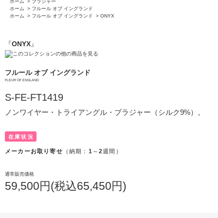
ホーム
>
ブラジャー
ホーム
>
フルール オブ イングランド
ホーム
>
フルール オブ イングランド
>
ONYX
『
ONYX
』
このコレクションの他の商品を見る
フルール オブ イングランド
FLEUR OF ENGLAND
S-FE-FT1419
ノンワイヤー・トライアングル・ブラジャー（シルク9%）。
在庫状況
メーカーお取り寄せ
（納期：
1
～
2
週間）
通常販売価格
59,500円(税込65,450円)