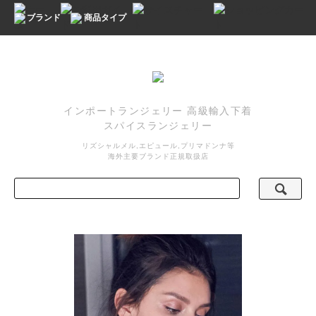
ブランド
商品タイプ
インポートランジェリー 高級輸入下着
スパイスランジェリー
リズシャルメル,エピュール,プリマドンナ等
海外主要ブランド正規取扱店