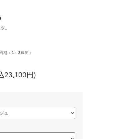
0
ーツ。
納期：
1
～
2
週間）
込23,100円)