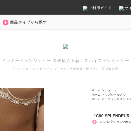
ご利用ガイド
サ
商品タイプから探す
インポートランジェリー 高級輸入下着
｜
スパイスランジェリー
リズシャルメル,エピュール,プリマドンナ等
海外主要ブランド正規取扱店
ホーム
>
ショーツ
ホーム
>
リズシャルメル
ホーム
>
リズシャルメル
>
『
C80 SPLENDEUR 
このコレクションの他