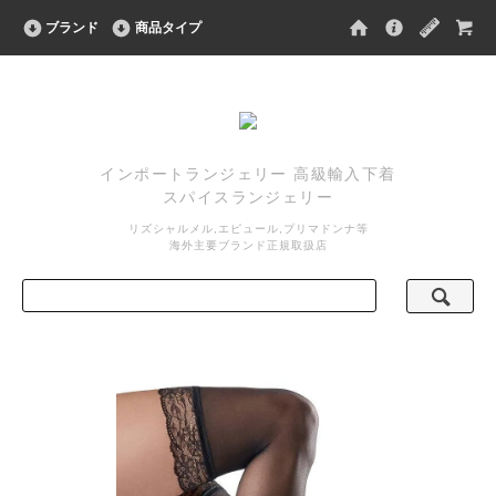
ブランド
商品タイプ
インポートランジェリー 高級輸入下着
スパイスランジェリー
リズシャルメル,エピュール,プリマドンナ等
海外主要ブランド正規取扱店