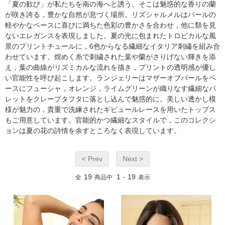
「夏の歓び」が私たちを南の海へと誘う。そこは魅惑的な香りの蘭
が咲き誇る，豊かな自然が息づく場所。リズシャルメルはパールの
軽やかなベースに喜びに満ちた色彩の豊かさを合わせ，他に類を見
ないエレガンスを表現しました。夏の光に包まれたトロピカルな風
景のプリントチュールに，6色からなる繊細なイタリア刺繡を組み合
わせています。煌めく糸で刺繍された葉や蘭がさりげない輝きを添
え，葉の曲線がリズミカルな流れを描き，プリントの透明感が優し
い官能性を呼び起こします。ランジェリーはマザーオブパールをベ
ースにフューシャ，オレンジ，ライムグリーンが織りなす繊細なパ
レットをクレープタフタに落とし込んで魅惑的に。美しい透かし模
様が魅力の，貴重で洗練されたギピュールレースを用いたトップス
もご用意しています。官能的かつ繊細なスタイルで，このコレクシ
ョンは夏の花の詩情を余すところなく表現しています。
< Prev
Next >
19
1
19
全
商品中
-
表示