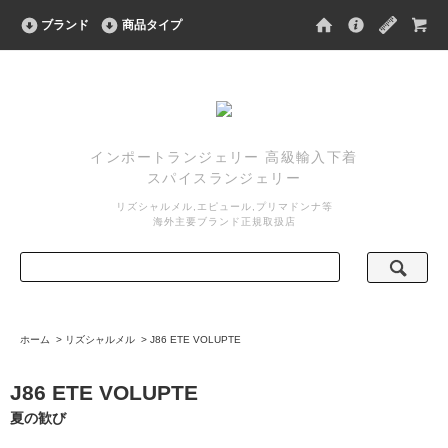
ブランド
商品タイプ
インポートランジェリー 高級輸入下着
スパイスランジェリー
リズシャルメル,エピュール,プリマドンナ等
海外主要ブランド正規取扱店
ホーム
>
リズシャルメル
>
J86 ETE VOLUPTE
J86 ETE VOLUPTE
夏の歓び