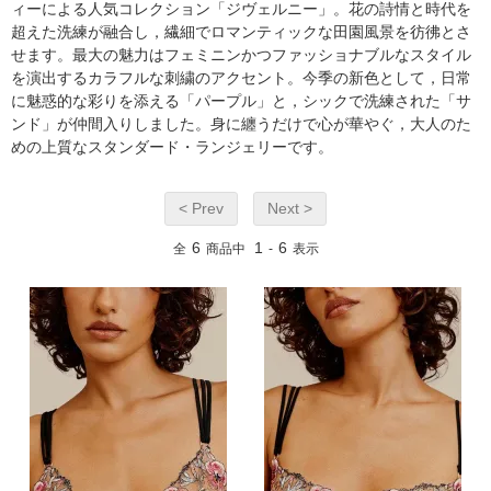
ィーによる人気コレクション「ジヴェルニー」。花の詩情と時代を
超えた洗練が融合し，繊細でロマンティックな田園風景を彷彿とさ
せます。最大の魅力はフェミニンかつファッショナブルなスタイル
を演出するカラフルな刺繍のアクセント。今季の新色として，日常
に魅惑的な彩りを添える「パープル」と，シックで洗練された「サ
ンド」が仲間入りしました。身に纏うだけで心が華やぐ，大人のた
めの上質なスタンダード・ランジェリーです。
< Prev
Next >
6
1
6
全
商品中
-
表示